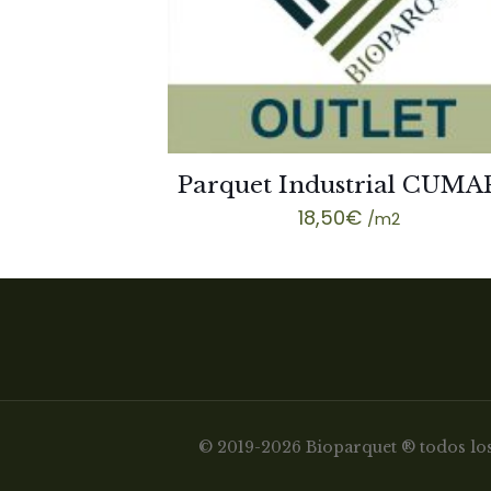
Parquet Industrial CUM
18,50
€
/m2
© 2019-2026 Bioparquet ® todos los