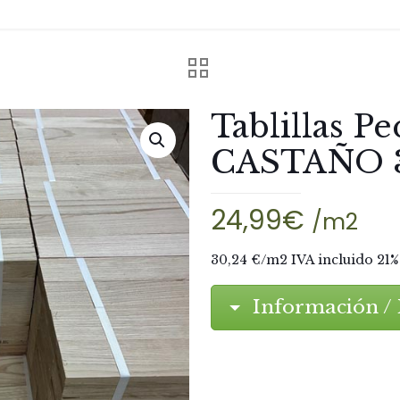
Tablillas P
CASTAÑO 
24,99
€
/m2
30,24 €/m2 IVA incluido 21%
Información / 