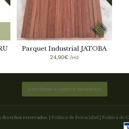
ARU
Parquet Industrial JATOBA
24,90
€
/m2
Suscríbase a nuestra Newsletter
 derechos reservados. |
Política de Privacidad
|
Política de 