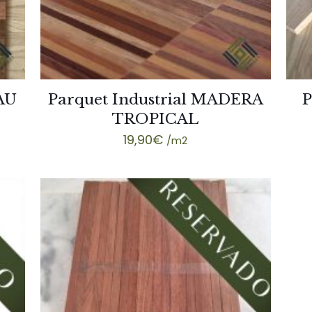
AU
Parquet Industrial MADERA
P
TROPICAL
19,90
€
/m2