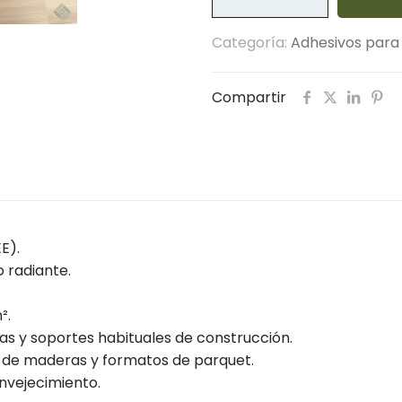
POLIMÉRICO
MS
Categoría:
Adhesivos para
PARA
PARQUET
-
Compartir
bolsa
7
kg
cantidad
E).
 radiante.
².
as y soportes habituales de construcción.
o de maderas y formatos de parquet.
envejecimiento.