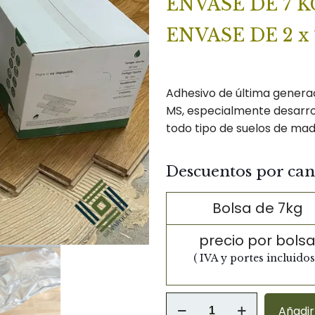
ENVASE DE 7 KG
ENVASE DE 2 x 
Adhesivo de última genera
MS, especialmente desarro
todo tipo de suelos de mad
Descuentos por can
Bolsa de 7kg
precio por bols
( IVA y portes incluidos
ADHESIVO
Añadir