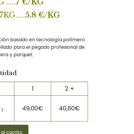
 …..
7 €/KG
7KG…..
5.8 €/KG
ción basado en tecnología polímero
llado para el pegado profesional de
era y parquet.
tidad
1
2 +
a
49,00
€
40,60
€
 )
 al carrito