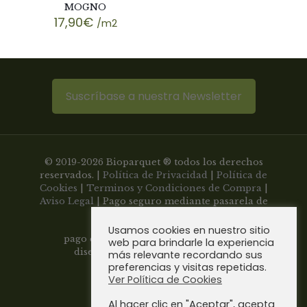
MOGNO
17,90
€
/m2
Suscríbase a nuestra Newsletter
© 2019-2026 Bioparquet ® todos los derechos
reservados. |
Política de Privacidad
|
Política de
Cookies
|
Terminos y Condiciones de Compra
|
Aviso Legal
| Pago seguro mediante pasarela de
Usamos cookies en nuestro sitio
pago con tarjeta
web para brindarle la experiencia
diseño web
siscomultimedia.com
más relevante recordando sus
preferencias y visitas repetidas.
Sevilla - España
Ver Política de Cookies
Al hacer clic en "Aceptar", acepta