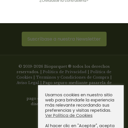
¿Olvidaste la contraseña?
Suscríbase a nuestra Newsletter
© 2019-2026 Bioparquet ® todos los derechos
reservados. |
Política de Privacidad
|
Política de
Cookies
|
Terminos y Condiciones de Compra
|
Aviso Legal
| Pago seguro mediante pasarela de
Usamos cookies en nuestro sitio
pago con tarjeta
web para brindarle la experiencia
diseño web
siscomultimedia.com
más relevante recordando sus
preferencias y visitas repetidas.
Sevilla - España
Ver Política de Cookies
Al hacer clic en "Aceptar", acepta