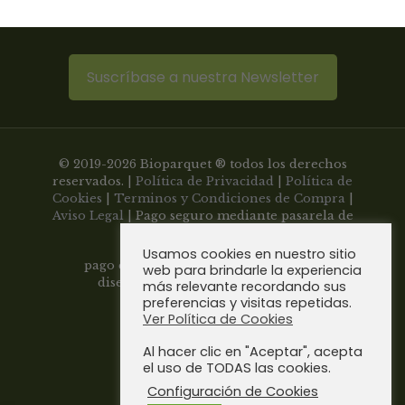
Suscríbase a nuestra Newsletter
© 2019-2026 Bioparquet ® todos los derechos
reservados. |
Política de Privacidad
|
Política de
Cookies
|
Terminos y Condiciones de Compra
|
Aviso Legal
| Pago seguro mediante pasarela de
Usamos cookies en nuestro sitio
pago con tarjeta
web para brindarle la experiencia
diseño web
siscomultimedia.com
más relevante recordando sus
preferencias y visitas repetidas.
Sevilla - España
Ver Política de Cookies
Al hacer clic en "Aceptar", acepta
el uso de TODAS las cookies.
Configuración de Cookies